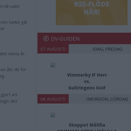
till valet
å min tanke går
ler
DV-GUIDEN
07 AUGUSTI
IDAG, FREDAG
let nästa år.
on åkt dit för
Vimmerby IF Herr
rag.
vs.
Gullringens GoIF
 gjort att
08 AUGUSTI
IMORGON, LÖRDAG
tagit det
Skeppet Målilla