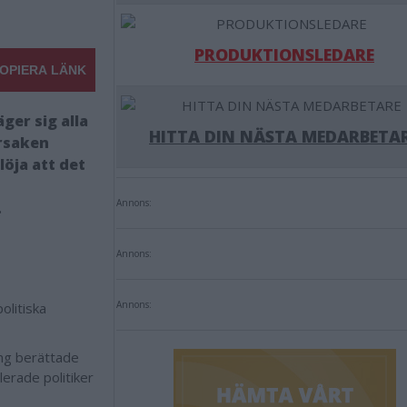
PRODUKTIONSLEDARE
OPIERA LÄNK
ger sig alla
HITTA DIN NÄSTA MEDARBETA
rsaken
öja att det
Annons:
.
Annons:
Annons:
olitiska
ing berättade
erade politiker