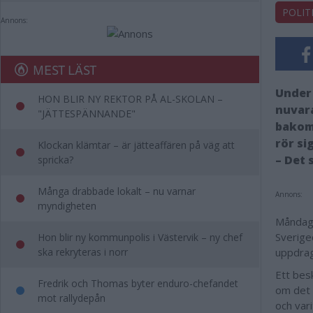
POLIT
Annons:
MEST LÄST
Under 
HON BLIR NY REKTOR PÅ AL-SKOLAN –
nuvar
"JÄTTESPÄNNANDE"
bakom 
rör si
Klockan klämtar – är jätteaffären på väg att
– Det 
spricka?
Många drabbade lokalt – nu varnar
Annons:
myndigheten
Måndage
Sverige
Hon blir ny kommunpolis i Västervik – ny chef
ska rekryteras i norr
uppdra
Ett bes
Fredrik och Thomas byter enduro-chefandet
om det 
mot rallydepån
och var