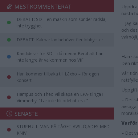
MEST KOMMENTERAT
Uppdrag
nästa h
DEBATT: SD – en maskin som sprider rädsla,
– Jag kä
inte trygghet
och det 
valmöjl
DEBATT: Kalmar län behöver fler lobbyister
Kandiderar för SD – då menar Bertil att han
Han skul
inte längre är välkommen hos VIF
Den rik
Vår tid
Han kommer tillbaka till Låxbo – för egen
rattfyll
konsert
Uppgift
Hampus och Theo vill skapa en EPA-slinga i
– Det st
Vimmerby: "Lär inte bli odebatterat"
avsäga m
SENASTE
moralisk
Varför
STUPFULL MAN PÅ TÅGET AVSLÖJADES MED
– Det va
KNIV