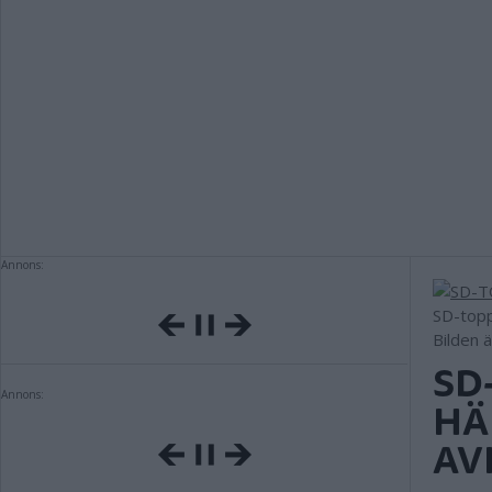
Annons:
SD-topp
Bilden 
SD
Annons:
HÄ
AV