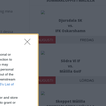
SOMMARLOPPIS I MÅLILLA
mig mina
Djursdala SK
vs.
IFK Oskarshamn
tt dessa
14 AUGUSTI
FREDAG
 Emil Larsson
sonal or
ection to
Södra Vi IF
ou may
vs.
 personal
Målilla GoIF
out of the
 downstream
15 AUGUSTI
LÖRDAG
B’s List of
ppkomna
er and store
ur.
Skeppet Målilla
to grant or