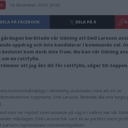
16 december 2025 20.00
IK
DELA PÅ FACEBOOK
DELA PÅ X
K
gårdagen berättade vår tidning att Emil Larsson avsä
ande uppdrag och inte kandiderar i kommande val. O
beslutet kom dock inte fram. Nu kan vår tidning avsl
g om en rattfylla.
stämmer att jag åkt dit för rattfylla, säger SD-toppen
ns kommunfullmäktige i Vimmerby avslutades med att ett av
demokraternas toppnamn, Emil Larsson, lämnade alla sina tunga p
g.
ked som var mycket överraskande på väg in i valåret när vår tidn
under måndagen. Emil Larsson har varit en av partiets mest profil
it partiets representant i kommunstyrelsen.