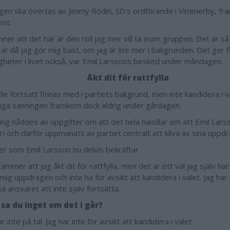
en ska övertas av Jimmy Rödin, SD:s ordförande i Vimmerby, fram 
öst.
nner att det här är den roll jag mer vill ta inom gruppen. Det är s
är då jag gör mig bäst, om jag är lite mer i bakgrunden. Det ger f
igheter i livet också, var Emil Larssons besked under måndagen.
Åkt dit för rattfylla
le fortsatt finnas med i partiets bakgrund, men inte kandidera i va
tiga sanningen framkom dock aldrig under gårdagen.
ning nåddes av uppgifter om att det hela handlar om att Emil Larss
eri och därför uppmanats av partiet centralt att kliva av sina uppd
er som Emil Larsson nu delvis bekräftar.
ämmer att jag åkt dit för rattfylla, men det är ett val jag själv har
ig uppdragen och inte ha för avsikt att kandidera i valet. Jag har 
a ansvaret att inte själv fortsätta.
 sa du inget om det i går?
r inte på tal. Jag har inte för avsikt att kandidera i valet.