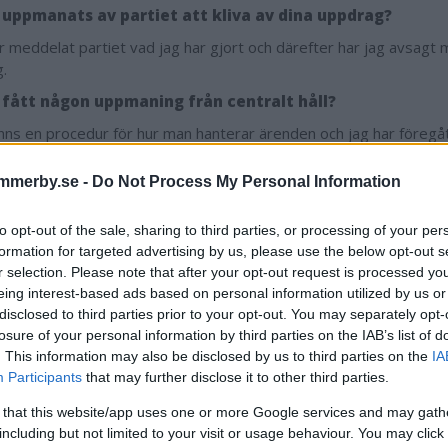
 uppmanats av partiet att kliva av dina uppdrag?
ar meddelat partiet vad jag har gjort och därefter har jag avsagt 
g.
 fått någon uppmaning från centralt håll?
inns en procedur för hur man hanterar ärenden och jag har föregå
tt känna ett eget moraliskt ansvar att inte kandidera.
mmerby.se -
Do Not Process My Personal Information
n du själv berätta om vad som hände?
ar allt jag har att säga med mina egna ord. Tack så mycket, säger
to opt-out of the sale, sharing to third parties, or processing of your per
lutar samtalet.
formation for targeted advertising by us, please use the below opt-out s
r selection. Please note that after your opt-out request is processed y
eing interest-based ads based on personal information utilized by us or
disclosed to third parties prior to your opt-out. You may separately opt-
"Inte bra i alla fall"
losure of your personal information by third parties on the IAB’s list of
. This information may also be disclosed by us to third parties on the
IA
ödin är ordförande för SD Vimmerby och säger så här om den u
Participants
that may further disclose it to other third parties.
nen:
 that this website/app uses one or more Google services and may gath
ar meddelat vad som har inträffat och har valt att avstå kandidat
including but not limited to your visit or usage behaviour. You may click 