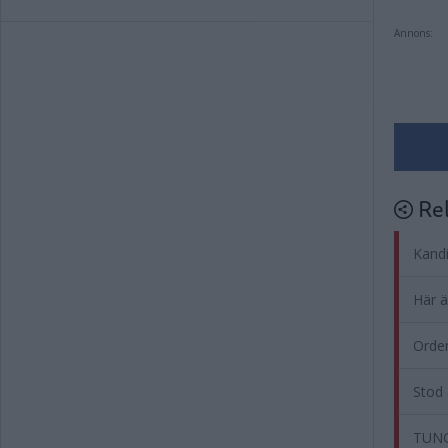
Annons:
Rel
Kandi
Här ä
Orden
Stod 
TUNG