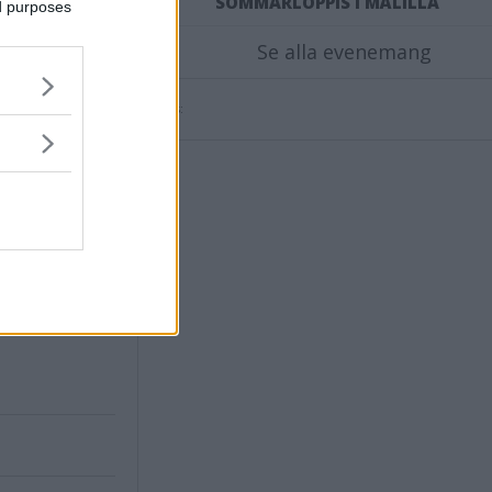
SOMMARLOPPIS I MÅLILLA
uttit i
ed purposes
Se alla evenemang
 jag ska
Annons:
ödin.
ensvimmerby.se