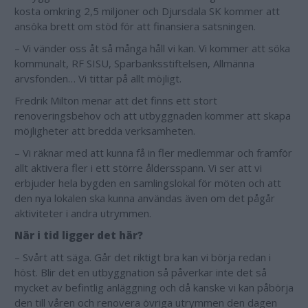
kosta omkring 2,5 miljoner och Djursdala SK kommer att
ansöka brett om stöd för att finansiera satsningen.
– Vi vänder oss åt så många håll vi kan. Vi kommer att söka
kommunalt, RF SISU, Sparbanksstiftelsen, Allmänna
arvsfonden… Vi tittar på allt möjligt.
Fredrik Milton menar att det finns ett stort
renoveringsbehov och att utbyggnaden kommer att skapa
möjligheter att bredda verksamheten.
– Vi räknar med att kunna få in fler medlemmar och framför
allt aktivera fler i ett större åldersspann. Vi ser att vi
erbjuder hela bygden en samlingslokal för möten och att
den nya lokalen ska kunna användas även om det pågår
aktiviteter i andra utrymmen.
När i tid ligger det här?
– Svårt att säga. Går det riktigt bra kan vi börja redan i
höst. Blir det en utbyggnation så påverkar inte det så
mycket av befintlig anläggning och då kanske vi kan påbörja
den till våren och renovera övriga utrymmen den dagen