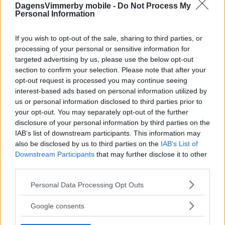
DagensVimmerby mobile -
Do Not Process My
Personal Information
If you wish to opt-out of the sale, sharing to third parties, or
processing of your personal or sensitive information for
targeted advertising by us, please use the below opt-out
section to confirm your selection. Please note that after your
opt-out request is processed you may continue seeing
interest-based ads based on personal information utilized by
us or personal information disclosed to third parties prior to
your opt-out. You may separately opt-out of the further
disclosure of your personal information by third parties on the
IAB’s list of downstream participants. This information may
also be disclosed by us to third parties on the
IAB’s List of
Downstream Participants
that may further disclose it to other
third parties.
Please note that this website/app uses one or more Google
Personal Data Processing Opt Outs
services and may gather and store information including but
not limited to your visit or usage behaviour. You may click to
Google consents
grant or deny consent to Google and its third-party tags to
use your data for below specified purposes in below Google