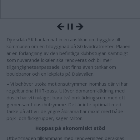
Djursdala SK har lämnat in en ansökan om bygglov till
kommunen om en tillbyggnad på 80 kvadratmeter. Planen
är en förlängning av den befintliga klubbstugan samtidigt
som nuvarande lokaler ska renoveras och bli mer
tillgänglighetsanpassade. Det finns även tankar om
boulebanor och en lekplats på Dalavallen.
– Vi behöver utöka motionsutrymmen inomhus där vi har
regelbundna HIIT-pass. Utöver domaromklädning med
dusch har vi i nuläget bara två omklädningsrum med ett
gemensamt duschutrymme. Det är inte optimalt med
tanke på att vi i de yngre åldrarna har mixat med både
pojk- och flickgrupper, säger Milton.
Hoppas på ekonomiskt stöd
Utbyggnaden tillsammans med renoveringen beräknas