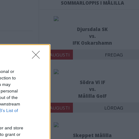
SOMMARLOPPIS I MÅLILLA
Djursdala SK
vs.
IFK Oskarshamn
14 AUGUSTI
FREDAG
sonal or
ection to
Södra Vi IF
ou may
vs.
 personal
Målilla GoIF
out of the
X
 downstream
15 AUGUSTI
LÖRDAG
B’s List of
er and store
to grant or
Skeppet Målilla