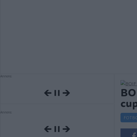
Annons:
BOI
cu
Annons:
FOTB