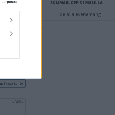
ed purposes
SOMMARLOPPIS I MÅLILLA
Se alla evenemang
Annons:
nsvimmerby.se.