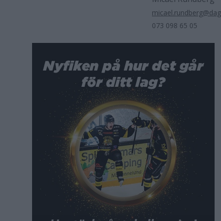
micael.rundberg@da
073 098 65 05