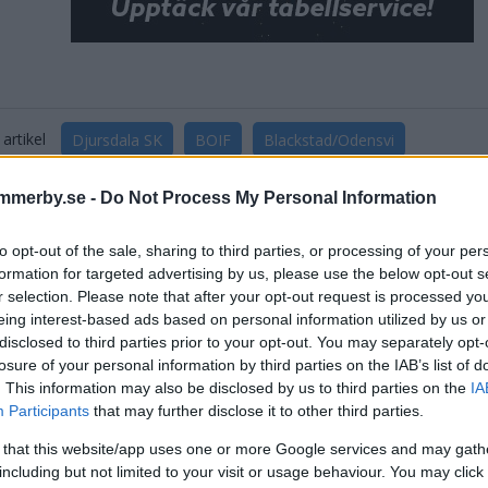
artikel
Djursdala SK
BOIF
Blackstad/Odensvi
mmerby.se -
Do Not Process My Personal Information
to opt-out of the sale, sharing to third parties, or processing of your per
formation for targeted advertising by us, please use the below opt-out s
r selection. Please note that after your opt-out request is processed y
eing interest-based ads based on personal information utilized by us or
disclosed to third parties prior to your opt-out. You may separately opt-
DELA PÅ FACEBOOK
DELA PÅ 
losure of your personal information by third parties on the IAB’s list of
. This information may also be disclosed by us to third parties on the
IA
aterade inlägg
Participants
that may further disclose it to other third parties.
 that this website/app uses one or more Google services and may gath
askningslaget värvar från HT inför hösten
including but not limited to your visit or usage behaviour. You may click 