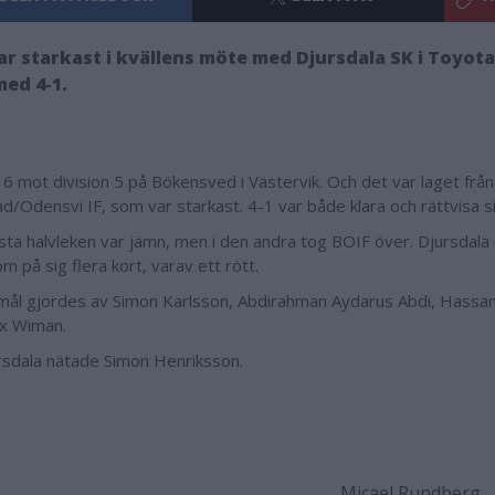
ar starkast i kvällens möte med Djursdala SK i Toyota
ed 4-1.
n 6 mot division 5 på Bökensved i Västervik. Och det var laget frå
d/Odensvi IF, som var starkast. 4-1 var både klara och rättvisa si
sta halvleken var jämn, men i den andra tog BOIF över. Djursdala
 på sig flera kort, varav ett rött.
mål gjordes av Simon Karlsson, Abdirahman Aydarus Abdi, Hassa
x Wiman.
rsdala nätade Simon Henriksson.
Micael Rundberg