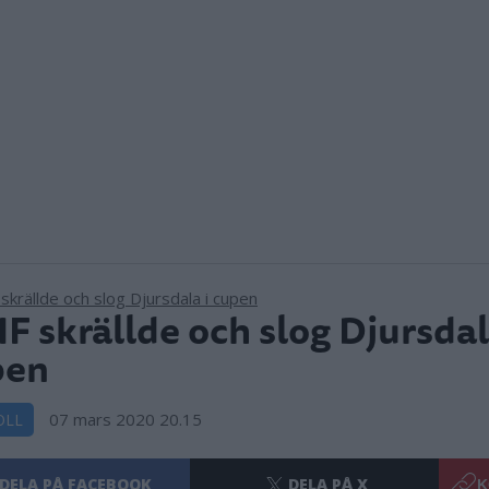
F skrällde och slog Djursdal
pen
07 mars 2020 20.15
OLL
DELA PÅ FACEBOOK
DELA PÅ X
K