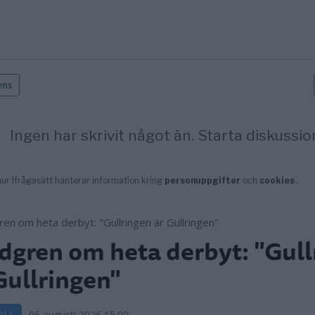
dgren om heta derbyt: "Gull
Gullringen"
OLL
06 augusti 2026 15.00