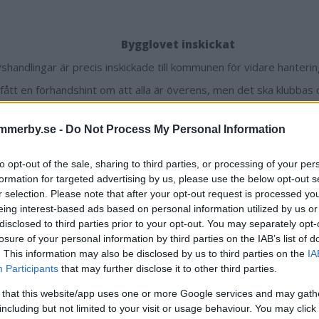
Bygglovet inskickat
shandlingar är precis inskickade till kommunen för vidare hanteri
r fått en förhandshint om att alla är överens, men det ska klubbas
ningen är att ha detta klart till höstens hemmapremiär i Hockeya
mmerby.se -
Do Not Process My Personal Information
ter spaden i marken så fort vi bara kan.
to opt-out of the sale, sharing to third parties, or processing of your per
En halv miljon kronor
formation for targeted advertising by us, please use the below opt-out s
r selection. Please note that after your opt-out request is processed y
 sig om en investering på närmare en halv miljon kronor. Tanken är
eing interest-based ads based on personal information utilized by us or
xternt.
disclosed to third parties prior to your opt-out. You may separately opt-
elastar inte föreningens ekonomi. Vi har sponsorer och fantastis
losure of your personal information by third parties on the IAB’s list of
att hjälpa oss. Det här kan betyda mycket på sikt och ge oss fina
. This information may also be disclosed by us to third parties on the
IA
Participants
that may further disclose it to other third parties.
ar kommer man också göra om herrarnas omklädningsrum.
 that this website/app uses one or more Google services and may gath
a" (Johan Hoffstedt) och "Chrille" Widéen har sagt att det ser ut 
including but not limited to your visit or usage behaviour. You may click 
 spela hockey... Det är dags att fräscha upp där och vi har en god