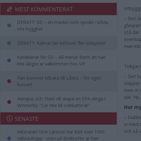
MEST KOMMENTERAT
Utbyggn
– Det är
DEBATT: SD – en maskin som sprider rädsla,
glaspar
inte trygghet
stå där 
eventup
DEBATT: Kalmar län behöver fler lobbyister
man kän
Kandiderar för SD – då menar Bertil att han
inte längre är välkommen hos VIF
Tidigar
– Det h
Han kommer tillbaka till Låxbo – för egen
släpper
konsert
men vi 
där. Nu 
Hampus och Theo vill skapa en EPA-slinga i
Vimmerby: "Lär inte bli odebatterat"
Hur my
– Dubbe
SENASTE
vi med 
och så v
Veteranen Dick Larsson har kört över 1000
rallytävlingar - men på Emiltrofén är han