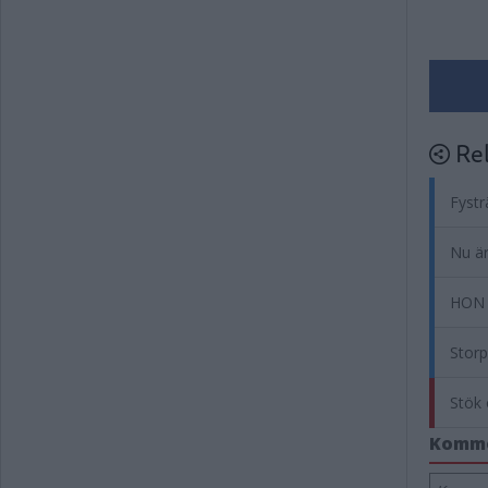
Rel
Fystr
Nu är
HON 
Storp
Stök 
Komm