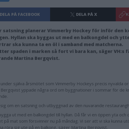
DELA PÅ FACEBOOK
DELA PÅ X
K
or satsning planerar Vimmerby Hockey för inför den
en. Hyllan ska byggas ut med en balkongdel och ytte
trar ska kunna ta en öl i samband med matcherna.
ätter spaden i marken så fort vi bara kan, säger VH:s 
ande Martina Bergqvist.
 under själva årsmötet som Vimmerby Hockeys precis nyvalda o
 Bergqvist yppade några ord om byggnationer i sommar för de 
ande.
 sig om en satsning och utbyggnad av den nuvarande restaurangh
l bygga ut med en balkongdel till hyllan. Då får vi en öppen yta och
et på mat som försvinner nu på måndag. Vi ser att vi ska kunna ut
na röra sig ute på en balkong, säger Martina Bergqvist.