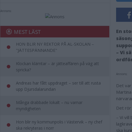
Annons:
MEST LÄST
En st
säsong
HON BLIR NY REKTOR PÅ AL-SKOLAN –
suppor
"JÄTTESPÄNNANDE"
– Vi s
ordför
Klockan klämtar – är jätteaffären på väg att
spricka?
Annons:
Andreas har fått uppdraget – ser till att rusta
Det var
upp Djursdalarundan
Martina
närvar
Många drabbade lokalt – nu varnar
Det rör
myndigheten
– Vi vil
Hon blir ny kommunpolis i Västervik – ny chef
lagkrav
ska rekryteras i norr
ska kun