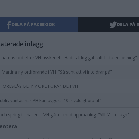
DELA PÅ FACEBOOK
DELA PÅ 
aterade inlägg
änarens ord efter VH-avskedet: ”Hade aldrig gått att hitta en lösning"
 Martina ny ordförande i VH: "Så sunt att vi inte drar på"
FÖRESLÅS BLI NY ORDFÖRANDE I VH
ublik väntas när VH kan avgöra: "Ser väldigt bra ut"
och spring i ishallen – VH går ut med uppmaning: "Vill få lite lugn"
entera