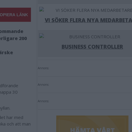
OPIERA LÄNK
VI SÖKER FLERA NYA MEDARBETA
 kommande
rligare 200
BUSINESS CONTROLLER
färske
Annons:
rdförande
Annons:
knappa 30
Annons:
yllan.
 det har med
öka och att man