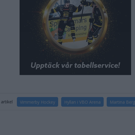
artikel
Vimmerby Hockey
Hyllan i VBO Arena
Martina Berg