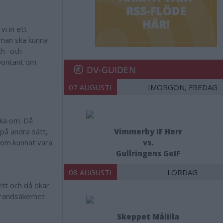
vi in ett
 man ska kunna
ch- och
spontant om
DV-GUIDEN
07 AUGUSTI
IMORGON, FREDAG
öka om. Då
på andra sätt,
Vimmerby IF Herr
 som kunnat vara
vs.
Gullringens GoIF
08 AUGUSTI
LÖRDAG
ett och då ökar
brandsäkerhet
Skeppet Målilla