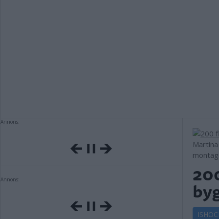
Annons:
Martina
montage
200
Annons:
byg
ISHOC