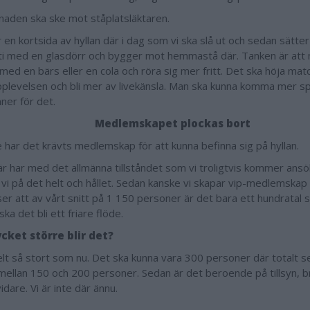
aden ska ske mot ståplatsläktaren.
 en kortsida av hyllan där i dag som vi ska slå ut och sedan sätter 
ti med en glasdörr och bygger mot hemmastå där. Tanken är att
med en bärs eller en cola och röra sig mer fritt. Det ska höja mat
plevelsen och bli mer av livekänsla. Man ska kunna komma mer 
ner för det.
Medlemskapet plockas bort
e har det krävts medlemskap för att kunna befinna sig på hyllan.
är har med det allmänna tillståndet som vi troligtvis kommer ans
 vi på det helt och hållet. Sedan kanske vi skapar vip-medlemskap 
ser att av vårt snitt på 1 150 personer är det bara ett hundratal
ska det bli ett friare flöde.
cket större blir det?
lt så stort som nu. Det ska kunna vara 300 personer där totalt s
mellan 150 och 200 personer. Sedan är det beroende på tillsyn, 
idare. Vi är inte där ännu.