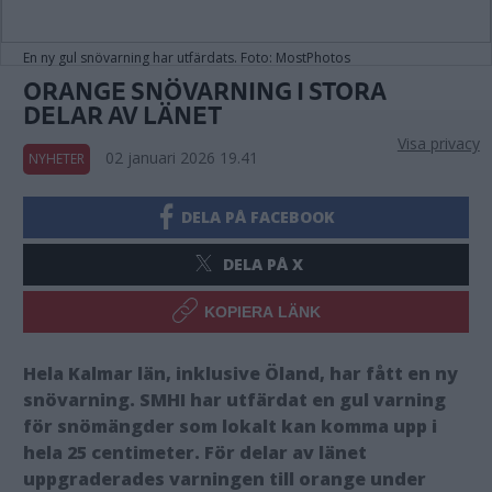
En ny gul snövarning har utfärdats. Foto: MostPhotos
ORANGE SNÖVARNING I STORA
DELAR AV LÄNET
Visa privacy
02 januari 2026 19.41
NYHETER
DELA PÅ FACEBOOK
DELA PÅ X
KOPIERA LÄNK
Hela Kalmar län, inklusive Öland, har fått en ny
snövarning. SMHI har utfärdat en gul varning
för snömängder som lokalt kan komma upp i
hela 25 centimeter. För delar av länet
uppgraderades varningen till orange under