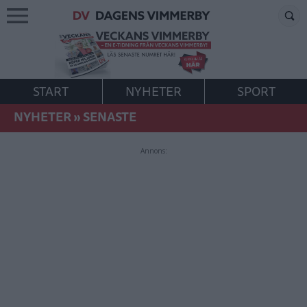
START
NYHETER
SPORT
NYHETER
»
SENASTE
Annons: