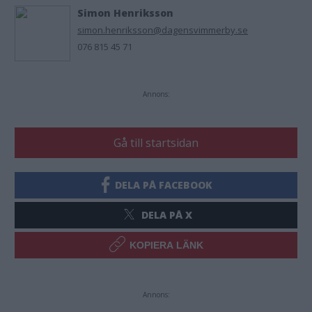
Simon Henriksson
simon.henriksson@dagensvimmerby.se
076 815 45 71
Annons:
Gå till startsidan
DELA PÅ FACEBOOK
DELA PÅ X
KOPIERA LÄNK
Annons: