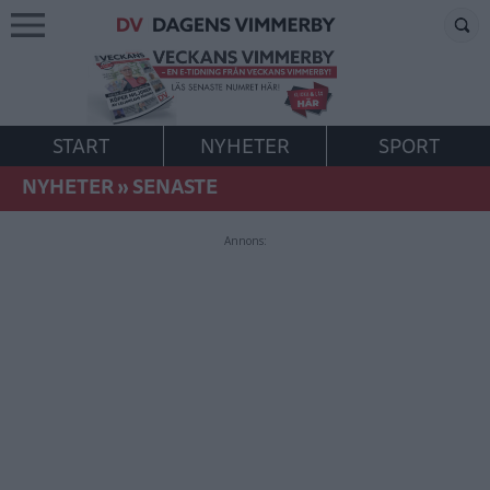
START
NYHETER
SPORT
NYHETER
»
SENASTE
Annons: