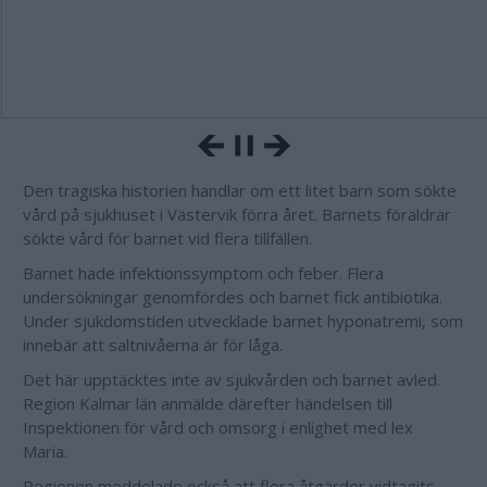
Den tragiska historien handlar om ett litet barn som sökte
vård på sjukhuset i Västervik förra året. Barnets föräldrar
sökte vård för barnet vid flera tillfällen.
Barnet hade infektionssymptom och feber. Flera
undersökningar genomfördes och barnet fick antibiotika.
Under sjukdomstiden utvecklade barnet hyponatremi, som
innebär att saltnivåerna är för låga.
Det här upptäcktes inte av sjukvården och barnet avled.
Region Kalmar län anmälde därefter händelsen till
Inspektionen för vård och omsorg i enlighet med lex
Maria.
Regionen meddelade också att flera åtgärder vidtagits