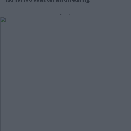
Nu har IVO avslutat sin utredning.
Annons: