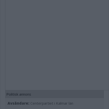
Politisk annons
Avsändare:
Centerpartiet i Kalmar län