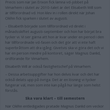
Precis som när Jan Erixon fick lämna vd-jobbet på
Vimarhem i slutet av 2010-talet är det Elisabeth Will som
är tillförordnad vd. Hon klev in i rollen direkt när Johan
Oléhn fick sparken i slutet av augusti.
– Elisabeth började som tillförordnad vd direkt i
månadsskiftet augusti-september och hon har börjat bra
tycker vi. Vi ser gärna att hon är kvar under en period i den
här tillförordnade vd-fasen och det gör att vi inte haft
superbråttom att dra igång. Givetvis ska vi göra det och vi
har en person mindre på kontoret, säger Magnus Danlid,
ordförande för Vimarhem.
Elisabeth Will är också fastighetschef på Vimarhem.
– Dessa arbetsuppgifter har hon delvis kvar och det har
också delats upp på övriga. Det är en lösning vi tycker
fungerar väl, men som inte kan pågå hur länge som helst
förstås.
Ska vara klart – till semestern
När Oléhn entledigades pratade Magnus Danlid om veckor