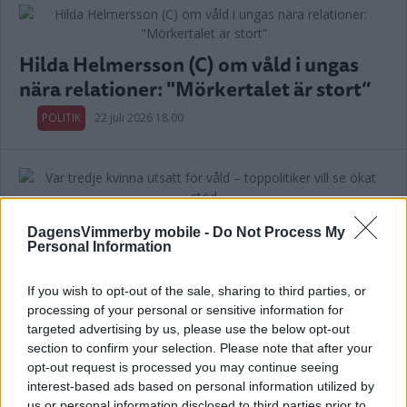
Hilda Helmersson (C) om våld i ungas
nära relationer: "Mörkertalet är stort”
POLITIK
22 juli 2026 18.00
Var tredje kvinna utsatt för våld –
DagensVimmerby mobile -
Do Not Process My
toppolitiker vill se ökat stöd
Personal Information
POLITIK
21 juli 2026 04.00
If you wish to opt-out of the sale, sharing to third parties, or
processing of your personal or sensitive information for
targeted advertising by us, please use the below opt-out
Annons:
section to confirm your selection. Please note that after your
opt-out request is processed you may continue seeing
interest-based ads based on personal information utilized by
us or personal information disclosed to third parties prior to