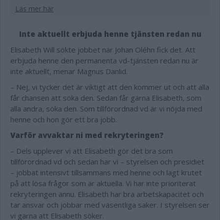
Läs mer här
Inte aktuellt erbjuda henne tjänsten redan nu
Elisabeth Will sökte jobbet när Johan Oléhn fick det. Att
erbjuda henne den permanenta vd-tjänsten redan nu är
inte aktuellt, menar Magnus Danlid.
– Nej, vi tycker det är viktigt att den kommer ut och att alla
får chansen att söka den. Sedan får gärna Elisabeth, som
alla andra, söka den. Som tillförordnad vd är vi nöjda med
henne och hon gör ett bra jobb.
Varför avvaktar ni med rekryteringen?
– Dels upplever vi att Elisabeth gör det bra som
tillförordnad vd och sedan har vi – styrelsen och presidiet
– jobbat intensivt tillsammans med henne och lagt krutet
på att lösa frågor som är aktuella. Vi har inte prioriterat
rekryteringen ännu. Elisabeth har bra arbetskapacitet och
tar ansvar och jobbar med väsentliga saker. I styrelsen ser
vi gärna att Elisabeth söker.