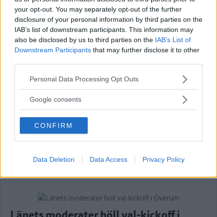
your opt-out. You may separately opt-out of the further
disclosure of your personal information by third parties on the
Kalmar län förlorar mandat i riksdagen
IAB’s list of downstream participants. This information may
– lokala politikerna får extra tufft
also be disclosed by us to third parties on the
IAB’s List of
Downstream Participants
that may further disclose it to other
POLITIK
19 juli 2026 12.00
third parties.
Please note that this website/app uses one or more Google
Personal Data Processing Opt Outs
services and may gather and store information including but
not limited to your visit or usage behaviour. You may click to
Google consents
Malin Sjölander vill ha en tillgänglig
grant or deny consent to Google and its third-party tags to
vård i alla steg
use your data for below specified purposes in below Google
CONFIRM
consent section.
POLITIK
15 juli 2026 13.15
Data Deletion
Data Access
Privacy Policy
Annons:
Länets moderater höll val-kickoff i