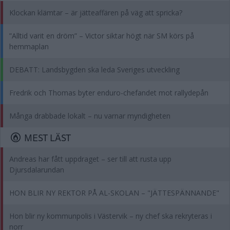
Klockan klämtar – är jätteaffären på väg att spricka?
”Alltid varit en dröm” – Victor siktar högt när SM körs på
hemmaplan
DEBATT: Landsbygden ska leda Sveriges utveckling
Fredrik och Thomas byter enduro-chefandet mot rallydepån
Många drabbade lokalt – nu varnar myndigheten
MEST LÄST
Andreas har fått uppdraget – ser till att rusta upp
Djursdalarundan
HON BLIR NY REKTOR PÅ AL-SKOLAN – "JÄTTESPÄNNANDE"
Hon blir ny kommunpolis i Västervik – ny chef ska rekryteras i
norr