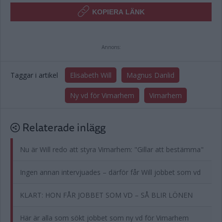
KOPIERA LÄNK
Annons:
Taggar i artikel
Elisabeth Will
Magnus Danlid
Ny vd för Vimarhem
Vimarhem
Relaterade inlägg
Nu är Will redo att styra Vimarhem: "Gillar att bestämma"
Ingen annan intervjuades – därför får Will jobbet som vd
KLART: HON FÅR JOBBET SOM VD – SÅ BLIR LÖNEN
Här är alla som sökt jobbet som ny vd för Vimarhem