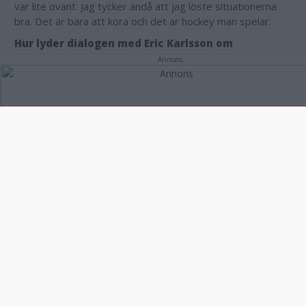
var lite ovant. Jag tycker ändå att jag löste situationerna
bra. Det är bara att köra och det är hockey man spelar.
Hur lyder dialogen med Eric Karlsson om
fortsättningen?
Annons:
– Det vet jag faktiskt inte. Vi får senare i veckan se vad
som händer.
Vimmerby tog tre betydelsefulla poäng i bottenstriden
mot BIK Karlskoga.
– Jävla skönt. Vi har en vecka med fyra matcher så det är
en skön start på veckan. Det är en skön vinst och vi
kommer in med en skön känsla till de kommande
matcherna.
Hur ser du på den fortsatta kampen i botten?
– Det är väl bara ta match för match och dag för dag och
inte tänka för mycket på deras resultat. Vi ska fokusera på
oss och göra det vi kan.
Annons: