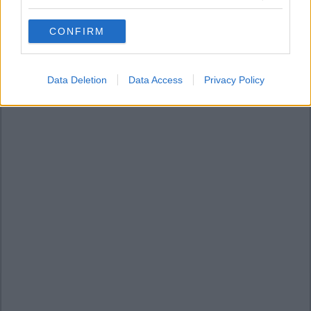
grant or deny consent to Google and its third-party tags to
use your data for below specified purposes in below Google
CONFIRM
consent section.
Data Deletion
Data Access
Privacy Policy