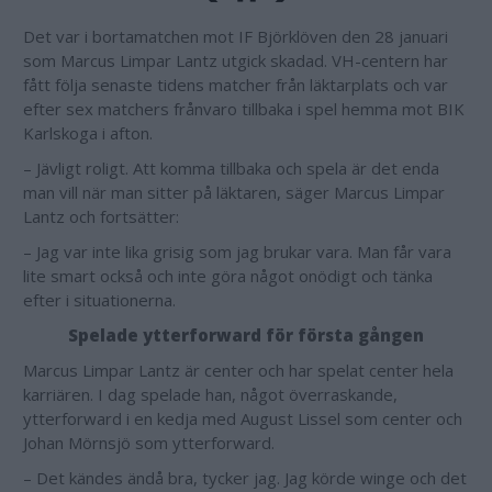
Det var i bortamatchen mot IF Björklöven den 28 januari
som Marcus Limpar Lantz utgick skadad. VH-centern har
fått följa senaste tidens matcher från läktarplats och var
efter sex matchers frånvaro tillbaka i spel hemma mot BIK
Karlskoga i afton.
– Jävligt roligt. Att komma tillbaka och spela är det enda
man vill när man sitter på läktaren, säger Marcus Limpar
Lantz och fortsätter:
– Jag var inte lika grisig som jag brukar vara. Man får vara
lite smart också och inte göra något onödigt och tänka
efter i situationerna.
Spelade ytterforward för första gången
Marcus Limpar Lantz är center och har spelat center hela
karriären. I dag spelade han, något överraskande,
ytterforward i en kedja med August Lissel som center och
Johan Mörnsjö som ytterforward.
– Det kändes ändå bra, tycker jag. Jag körde winge och det