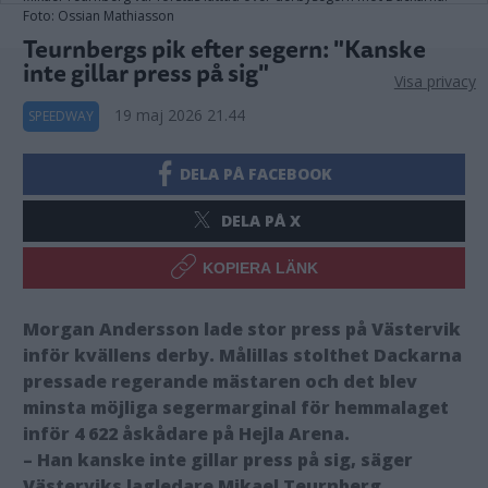
Foto: Ossian Mathiasson
Teurnbergs pik efter segern: "Kanske
inte gillar press på sig"
Visa privacy
19 maj 2026 21.44
SPEEDWAY
DELA PÅ FACEBOOK
DELA PÅ X
KOPIERA LÄNK
Morgan Andersson lade stor press på Västervik
inför kvällens derby. Målillas stolthet Dackarna
pressade regerande mästaren och det blev
minsta möjliga segermarginal för hemmalaget
inför 4 622 åskådare på Hejla Arena.
– Han kanske inte gillar press på sig, säger
Västerviks lagledare Mikael Teurnberg.