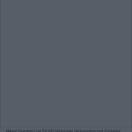
Mikael Teurnberg var förstås lättad över derbysegern mot Dackarna.