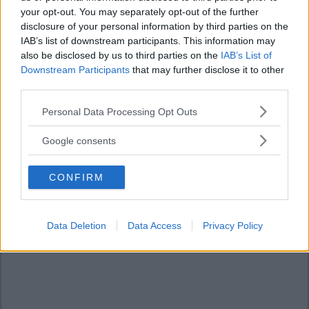
your opt-out. You may separately opt-out of the further
disclosure of your personal information by third parties on the
IAB’s list of downstream participants. This information may
also be disclosed by us to third parties on the
IAB’s List of
Downstream Participants
that may further disclose it to other
third parties.
Please note that this website/app uses one or more Google
Personal Data Processing Opt Outs
services and may gather and store information including but
not limited to your visit or usage behaviour. You may click to
Google consents
grant or deny consent to Google and its third-party tags to
use your data for below specified purposes in below Google
CONFIRM
consent section.
Data Deletion
Data Access
Privacy Policy