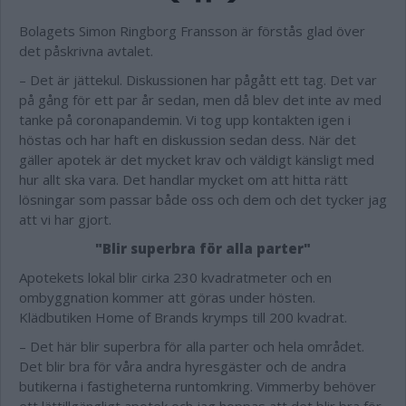
Bolagets Simon Ringborg Fransson är förstås glad över
det påskrivna avtalet.
– Det är jättekul. Diskussionen har pågått ett tag. Det var
på gång för ett par år sedan, men då blev det inte av med
tanke på coronapandemin. Vi tog upp kontakten igen i
höstas och har haft en diskussion sedan dess. När det
gäller apotek är det mycket krav och väldigt känsligt med
hur allt ska vara. Det handlar mycket om att hitta rätt
lösningar som passar både oss och dem och det tycker jag
att vi har gjort.
"Blir superbra för alla parter"
Apotekets lokal blir cirka 230 kvadratmeter och en
ombyggnation kommer att göras under hösten.
Klädbutiken Home of Brands krymps till 200 kvadrat.
– Det här blir superbra för alla parter och hela området.
Det blir bra för våra andra hyresgäster och de andra
butikerna i fastigheterna runtomkring. Vimmerby behöver