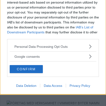
interest-based ads based on personal information utilized by
us or personal information disclosed to third parties prior to
34-åring startar nytt företag i
your opt-out. You may separately opt-out of the further
Vimmerby
disclosure of your personal information by third parties on the
IAB’s list of downstream participants. This information may
NÄRINGSLIV
10 juli 2026 06.55
also be disclosed by us to third parties on the
IAB’s List of
Downstream Participants
that may further disclose it to other
third parties.
Please note that this website/app uses one or more Google
Personal Data Processing Opt Outs
services and may gather and store information including but
Återbruksbutiken i centrala Vimmerby
not limited to your visit or usage behaviour. You may click to
Google consents
stänger: ”Varit tuffa månader”
grant or deny consent to Google and its third-party tags to
use your data for below specified purposes in below Google
NÄRINGSLIV
08 juli 2026 18.00
CONFIRM
consent section.
Annons:
Data Deletion
Data Access
Privacy Policy