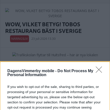
WOW, VILKET BETYG! TOBOS
RESTAURANG BÄST I SVERIGE
NÄRINGSLIV
23 juli 2026 13.30
Trafikskolan flyttar till Hultsfred – här
är nya lokalen
DagensVimmerby mobile -
Do Not Process My
Personal Information
NÄRINGSLIV
20 juli 2026 18.00
If you wish to opt-out of the sale, sharing to third parties, or
processing of your personal or sensitive information for
Annons:
targeted advertising by us, please use the below opt-out
section to confirm your selection. Please note that after your
opt-out request is processed you may continue seeing