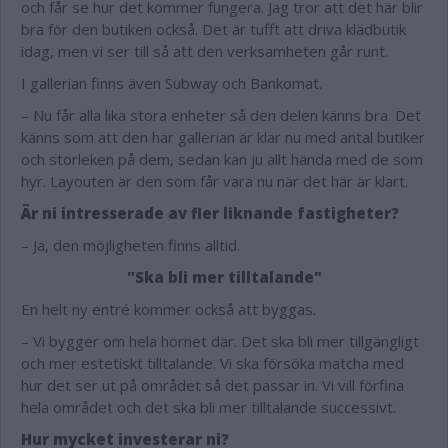
och får se hur det kommer fungera. Jag tror att det här blir
bra för den butiken också. Det är tufft att driva klädbutik
idag, men vi ser till så att den verksamheten går runt.
I gallerian finns även Subway och Bankomat.
– Nu får alla lika stora enheter så den delen känns bra. Det
känns som att den här gallerian är klar nu med antal butiker
och storleken på dem, sedan kan ju allt hända med de som
hyr. Layouten är den som får vara nu när det här är klart.
Är ni intresserade av fler liknande fastigheter?
– Ja, den möjligheten finns alltid.
"Ska bli mer tilltalande"
En helt ny entré kommer också att byggas.
– Vi bygger om hela hörnet där. Det ska bli mer tillgängligt
och mer estetiskt tilltalande. Vi ska försöka matcha med
hur det ser ut på området så det passar in. Vi vill förfina
hela området och det ska bli mer tilltalande successivt.
Hur mycket investerar ni?