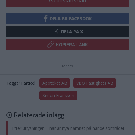
Gå till startsidan
DELA PÅ FACEBOOK
DELA PÅ X
KOPIERA LÄNK
Annons:
Taggar i artikel
Apoteket AB
VBO Fastighets AB
Simon Fransson
Relaterade inlägg
Efter utlysningen – här är nya namnet på handelsområdet