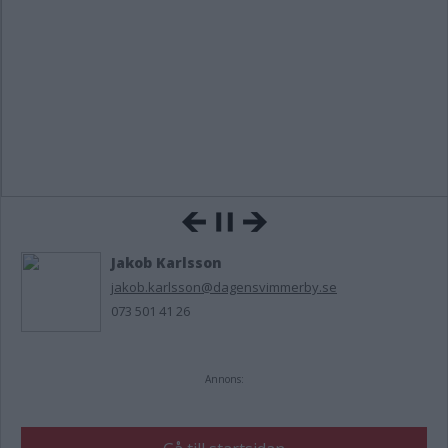
Jakob Karlsson
jakob.karlsson@dagensvimmerby.se
073 501 41 26
Annons: