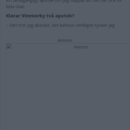
ett lättillgängligt apotek och jag hoppas att det blir bra för
hela stan.
Klarar Vimmerby två apotek?
– Det tror jag absolut, det behövs verkligen tycker jag.
Annons: