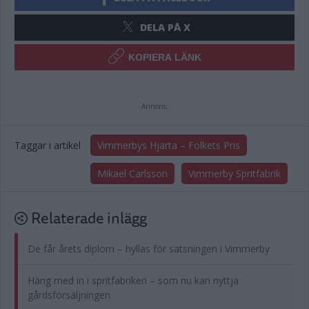
DELA PÅ X
KOPIERA LÄNK
Annons:
Taggar i artikel
Vimmerbys Hjärta – Folkets Pris
Mikael Carlsson
Vimmerby Spritfabrik
Relaterade inlägg
De får årets diplom – hyllas för satsningen i Vimmerby
Häng med in i spritfabriken – som nu kan nyttja
gårdsförsäljningen