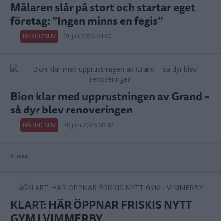
Målaren slår på stort och startar eget
företag: ”Ingen minns en fegis”
NÄRINGSLIV
01 juli 2026 04.00
Bion klar med upprustningen av Grand –
så dyr blev renoveringen
NÄRINGSLIV
30 juni 2026 08.42
Annons:
KLART: HÄR ÖPPNAR FRISKIS NYTT
GYM I VIMMERBY