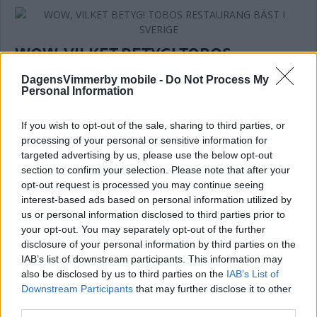
WOW, VILKET BETYG! TOBOS
RESTAURANG BÄST I SVERIGE
DagensVimmerby mobile -
Do Not Process My
Personal Information
NÄRINGSLIV
23 juli 2026 13.30
If you wish to opt-out of the sale, sharing to third parties, or
processing of your personal or sensitive information for
targeted advertising by us, please use the below opt-out
Trafikskolan flyttar till Hultsfred – här
section to confirm your selection. Please note that after your
är nya lokalen
opt-out request is processed you may continue seeing
interest-based ads based on personal information utilized by
NÄRINGSLIV
20 juli 2026 18.00
us or personal information disclosed to third parties prior to
your opt-out. You may separately opt-out of the further
disclosure of your personal information by third parties on the
Annons:
IAB’s list of downstream participants. This information may
also be disclosed by us to third parties on the
IAB’s List of
Downstream Participants
that may further disclose it to other
third parties.