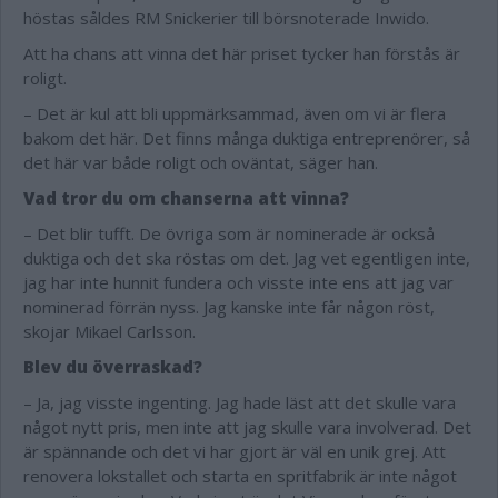
höstas såldes RM Snickerier till börsnoterade Inwido.
Att ha chans att vinna det här priset tycker han förstås är
roligt.
– Det är kul att bli uppmärksammad, även om vi är flera
bakom det här. Det finns många duktiga entreprenörer, så
det här var både roligt och oväntat, säger han.
Vad tror du om chanserna att vinna?
– Det blir tufft. De övriga som är nominerade är också
duktiga och det ska röstas om det. Jag vet egentligen inte,
jag har inte hunnit fundera och visste inte ens att jag var
nominerad förrän nyss. Jag kanske inte får någon röst,
skojar Mikael Carlsson.
Blev du överraskad?
– Ja, jag visste ingenting. Jag hade läst att det skulle vara
något nytt pris, men inte att jag skulle vara involverad. Det
är spännande och det vi har gjort är väl en unik grej. Att
renovera lokstallet och starta en spritfabrik är inte något