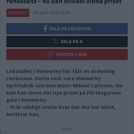
renässans – nu kan Mikael vinna priset
04 april 2026 06.00
NÄRINGSLIV
DELA PÅ FACEBOOK
DELA PÅ X
KOPIERA LÄNK
Lokstallet i Vimmerby har fått en ordentlig
renässans. Detta tack vare Vimmerby
Spritfabrik och inte minst Mikael Carlsson. Nu
kan han vinna det nya priset på Företagarnas
gala i Vimmerby.
– Vi är väldigt stolta över hur det har blivit,
berättar han.
Annons: