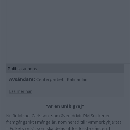
Politisk annons
Avsändare:
Centerpartiet i Kalmar län
Läs mer här
"Är en unik grej"
Nu är Mikael Carlsson, som även drivit RM Snickerier
framgångsrikt i många år, nominerad till "
Vimmerbyhjärtat
– Folkets pris", som ska delas ut för första gången. I