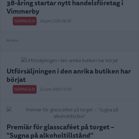
38-åring startar nytt handelsföretag i
Vimmerby
NÄRINGSLIV
24 juni 2026 06.35
Annons:
Utförsäljningen i den anrika butiken har
börjat
NÄRINGSLIV
22 juni 2026 13.00
Premiär för glasscaféet på torget –
"Sugna på alkoholtillstånd"