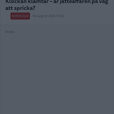
Klockan klämtar – är jätteaffären på väg
att spricka?
NÄRINGSLIV
06 augusti 2026 18.00
Annons: