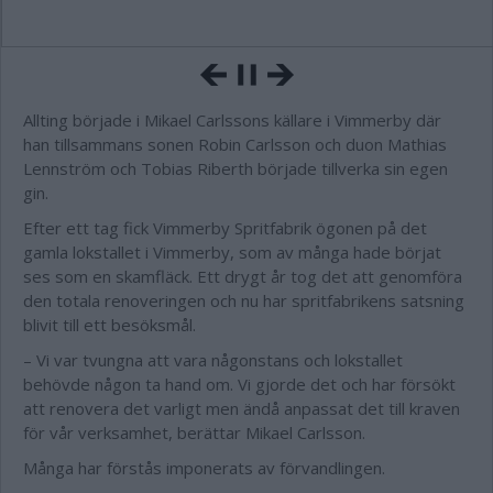
Allting började i Mikael Carlssons källare i Vimmerby där
han tillsammans sonen Robin Carlsson och duon Mathias
Lennström och Tobias Riberth började tillverka sin egen
gin.
Efter ett tag fick Vimmerby Spritfabrik ögonen på det
gamla lokstallet i Vimmerby, som av många hade börjat
ses som en skamfläck. Ett drygt år tog det att genomföra
den totala renoveringen och nu har spritfabrikens satsning
blivit till ett besöksmål.
– Vi var tvungna att vara någonstans och lokstallet
behövde någon ta hand om. Vi gjorde det och har försökt
att renovera det varligt men ändå anpassat det till kraven
för vår verksamhet, berättar Mikael Carlsson.
Många har förstås imponerats av förvandlingen.