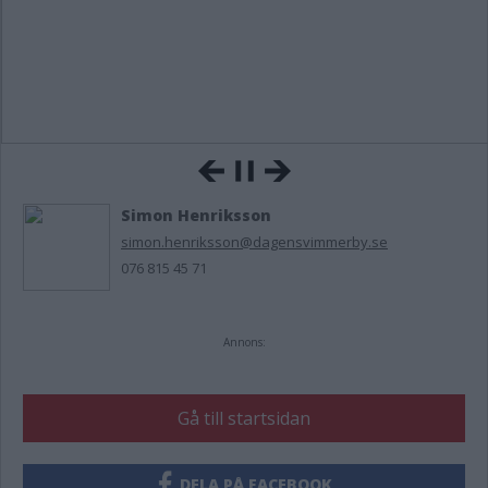
Simon Henriksson
simon.henriksson@dagensvimmerby.se
076 815 45 71
Annons:
Gå till startsidan
DELA PÅ FACEBOOK