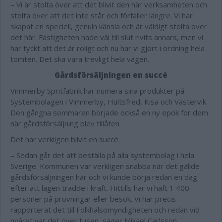
– Vi är stolta över att det blivit den här verksamheten och
stolta över att det inte står och förfaller längre. Vi har
skapat en speciell, genuin känsla och är väldigt stolta över
det här. Fastigheten hade väl till slut rivits annars, men vi
har tyckt att det är roligt och nu har vi gjort i ordning hela
tomten. Det ska vara trevligt hela vägen.
Gårdsförsäljningen en succé
Vimmerby Spritfabrik har numera sina produkter på
Systembolagen i Vimmerby, Hultsfred, Kisa och Västervik.
Den gångna sommaren började också en ny epok för dem
när gårdsförsäljning blev tillåten.
Det har verkligen blivit en succé.
– Sedan går det att beställa på alla systembolag i hela
Sverige. Kommunen var verkligen snabba när det gällde
gårdsförsäljningen här och vi kunde börja redan en dag
efter att lagen trädde i kraft. Hittills har vi haft 1 400
personer på provningar eller besök. Vi har precis
rapporterat det till Folkhälsomyndigheten och redan vid
nyåret var det över tusen, säger Mikael Carlsson.