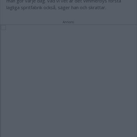
man gör varje dag. Vad vi vet är det Vimmerbys första
lagliga spritfabrik också, säger han och skrattar.
Annons: