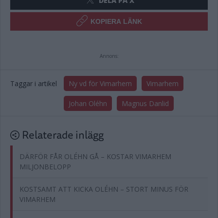
DELA PÅ X
KOPIERA LÄNK
Annons:
Taggar i artikel
Ny vd för Vimarhem
Vimarhem
Johan Oléhn
Magnus Danlid
Relaterade inlägg
DÄRFÖR FÅR OLÉHN GÅ – KOSTAR VIMARHEM
MILJONBELOPP
KOSTSAMT ATT KICKA OLÉHN – STORT MINUS FÖR
VIMARHEM