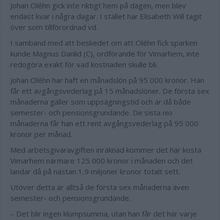
Johan Oléhn gick inte riktigt hem på dagen, men blev
endast kvar i några dagar. I stället har Elisabeth Will tagit
över som tillförordnad vd.
I samband med att beskedet om att Oléhn fick sparken
kunde Magnus Danlid (C), ordförande för Vimarhem, inte
redogöra exakt för vad kostnaden skulle bli.
Johan Oléhn har haft en månadslön på 95 000 kronor. Han
får ett avgångsvederlag på 15 månadslöner. De första sex
månaderna gäller som uppsägningstid och är då både
semester- och pensionsgrundande. De sista nio
månaderna får han ett rent avgångsvederlag på 95 000
kronor per månad.
Med arbetsgivaravgiften inräknad kommer det här kosta
Vimarhem närmare 125 000 kronor i månaden och det
landar då på nästan 1,9 miljoner kronor totalt sett.
Utöver detta är alltså de första sex månaderna även
semester- och pensionsgrundande.
– Det blir ingen klumpsumma, utan han får det här varje