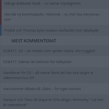
Många drabbade lokalt – nu varnar myndigheten
Hon blir ny kommunpolis i Västervik – ny chef ska rekryteras i
norr
Fredrik och Thomas byter enduro-chefandet mot rallydepån
MEST KOMMENTERAT
DEBATT: SD – en maskin som sprider rädsla, inte trygghet
DEBATT: Kalmar län behöver fler lobbyister
Kandiderar för SD – då menar Bertil att han inte längre är
välkommen hos VIF
Han kommer tillbaka till Låxbo – för egen konsert
Hampus och Theo vill skapa en EPA-slinga i Vimmerby: "Lär inte
bli odebatterat"