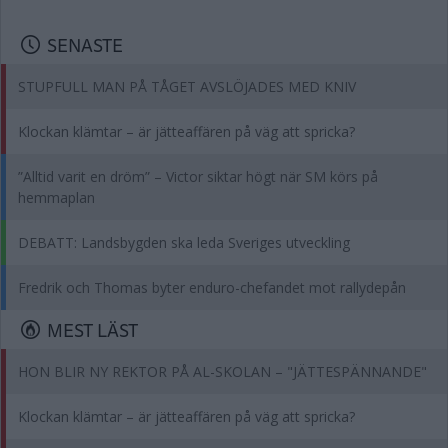
SENASTE
STUPFULL MAN PÅ TÅGET AVSLÖJADES MED KNIV
Klockan klämtar – är jätteaffären på väg att spricka?
”Alltid varit en dröm” – Victor siktar högt när SM körs på
hemmaplan
DEBATT: Landsbygden ska leda Sveriges utveckling
Fredrik och Thomas byter enduro-chefandet mot rallydepån
MEST LÄST
HON BLIR NY REKTOR PÅ AL-SKOLAN – "JÄTTESPÄNNANDE"
Klockan klämtar – är jätteaffären på väg att spricka?