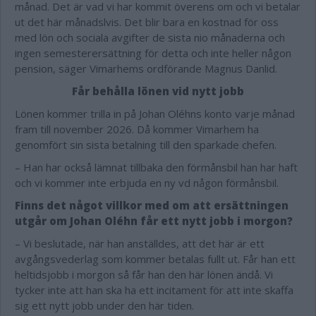
månad. Det är vad vi har kommit överens om och vi betalar
ut det här månadslvis. Det blir bara en kostnad för oss
med lön och sociala avgifter de sista nio månaderna och
ingen semesterersättning för detta och inte heller någon
pension, säger Vimarhems ordförande Magnus Danlid.
Får behålla lönen vid nytt jobb
Lönen kommer trilla in på Johan Oléhns konto varje månad
fram till november 2026. Då kommer Vimarhem ha
genomfört sin sista betalning till den sparkade chefen.
– Han har också lämnat tillbaka den förmånsbil han har haft
och vi kommer inte erbjuda en ny vd någon förmånsbil.
Finns det något villkor med om att ersättningen
utgår om Johan Oléhn får ett nytt jobb i morgon?
– Vi beslutade, när han anställdes, att det här är ett
avgångsvederlag som kommer betalas fullt ut. Får han ett
heltidsjobb i morgon så får han den här lönen ändå. Vi
tycker inte att han ska ha ett incitament för att inte skaffa
sig ett nytt jobb under den här tiden.