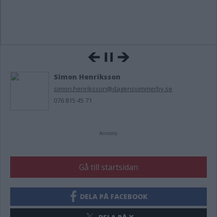
Simon Henriksson
simon.henriksson@dagensvimmerby.se
076 815 45 71
Annons:
Gå till startsidan
DELA PÅ FACEBOOK