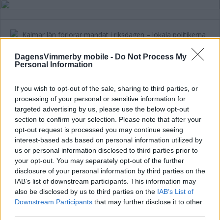
DagensVimmerby mobile -
Do Not Process My
Kalmar län förlorar mandat i riksdagen
Personal Information
– lokala politikerna får extra tufft
If you wish to opt-out of the sale, sharing to third parties, or
POLITIK
19 juli 2026 12.00
processing of your personal or sensitive information for
targeted advertising by us, please use the below opt-out
section to confirm your selection. Please note that after your
opt-out request is processed you may continue seeing
Malin Sjölander vill ha en tillgänglig
interest-based ads based on personal information utilized by
vård i alla steg
us or personal information disclosed to third parties prior to
your opt-out. You may separately opt-out of the further
POLITIK
15 juli 2026 13.15
disclosure of your personal information by third parties on the
IAB’s list of downstream participants. This information may
also be disclosed by us to third parties on the
IAB’s List of
Annons:
Downstream Participants
that may further disclose it to other
third parties.